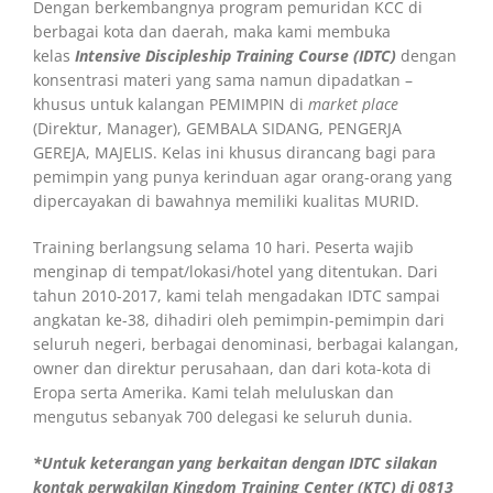
Dengan berkembangnya program pemuridan KCC di
berbagai kota dan daerah, maka kami membuka
kelas
Intensive Discipleship Training Course (IDTC)
dengan
konsentrasi materi yang sama namun dipadatkan –
khusus untuk kalangan PEMIMPIN di
market place
(Direktur, Manager), GEMBALA SIDANG, PENGERJA
GEREJA, MAJELIS. Kelas ini khusus dirancang bagi para
pemimpin yang punya kerinduan agar orang-orang yang
dipercayakan di bawahnya memiliki kualitas MURID.
Training berlangsung selama 10 hari. Peserta wajib
menginap di tempat/lokasi/hotel yang ditentukan. Dari
tahun 2010-2017, kami telah mengadakan IDTC sampai
angkatan ke-38, dihadiri oleh pemimpin-pemimpin dari
seluruh negeri, berbagai denominasi, berbagai kalangan,
owner dan direktur perusahaan, dan dari kota-kota di
Eropa serta Amerika. Kami telah meluluskan dan
mengutus sebanyak 700 delegasi ke seluruh dunia.
*Untuk keterangan yang berkaitan dengan IDTC silakan
kontak perwakilan Kingdom Training Center (KTC) di 0813