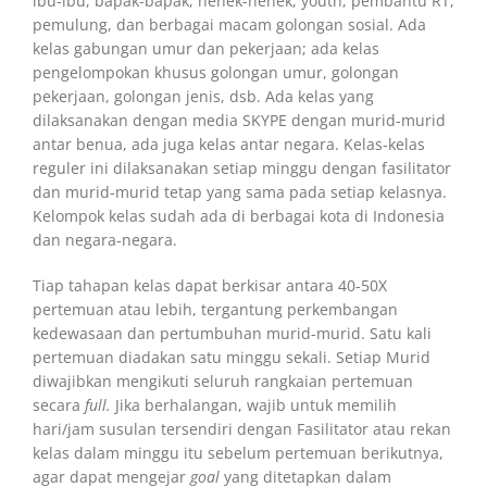
ibu-ibu, bapak-bapak, nenek-nenek, youth, pembantu RT,
pemulung, dan berbagai macam golongan sosial. Ada
kelas gabungan umur dan pekerjaan; ada kelas
pengelompokan khusus golongan umur, golongan
pekerjaan, golongan jenis, dsb. Ada kelas yang
dilaksanakan dengan media SKYPE dengan murid-murid
antar benua, ada juga kelas antar negara. Kelas-kelas
reguler ini dilaksanakan setiap minggu dengan fasilitator
dan murid-murid tetap yang sama pada setiap kelasnya.
Kelompok kelas sudah ada di berbagai kota di Indonesia
dan negara-negara.
Tiap tahapan kelas dapat berkisar antara 40-50X
pertemuan atau lebih, tergantung perkembangan
kedewasaan dan pertumbuhan murid-murid. Satu kali
pertemuan diadakan satu minggu sekali. Setiap Murid
diwajibkan mengikuti seluruh rangkaian pertemuan
secara
full.
Jika berhalangan, wajib untuk memilih
hari/jam susulan tersendiri dengan Fasilitator atau rekan
kelas dalam minggu itu sebelum pertemuan berikutnya,
agar dapat mengejar
goal
yang ditetapkan dalam