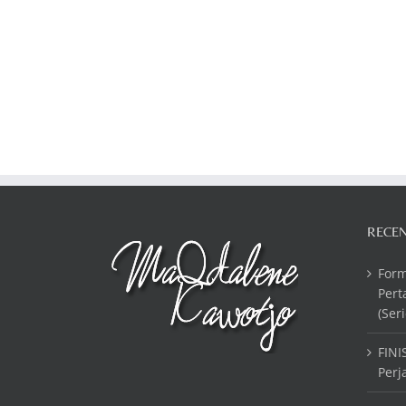
RECEN
For
Pert
(Seri
FINI
Perj