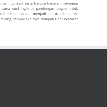
gsa Indonesia serta bangsa-bangsa – sehingga
-sama kami ingin bergandengan tangan untuk
nal kebenaran dan menjadi pelaku kebenaran,
rang, sampai akhirnya didapati tidak bercacat
g