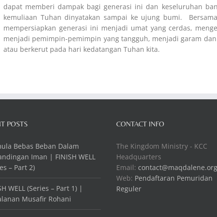
dapat memberi dampak bagi generasi ini dan keseluruhan ban
kemuliaan Tuhan dinyatakan sampai ke ujung bumi. Bersama
mempersiapkan generasi ini menjadi umat yang cerdas, menge
menjadi pemimpin-pemimpin yang tangguh, menjadi garam dan te
atau berkerut pada hari kedatangan Tuhan kita.
T POSTS
CONTACT INFO
mula Bebas Beban Dalam
The Kingdom Ministry - KCC
andingan Iman | FINISH WELL
Headquarters
es – Part 2)
Email:
contact@maqdalene.or
Web:
Pendaftaran Pemuridan
SH WELL (Series – Part 1) |
Reguler
alanan Musafir Rohani