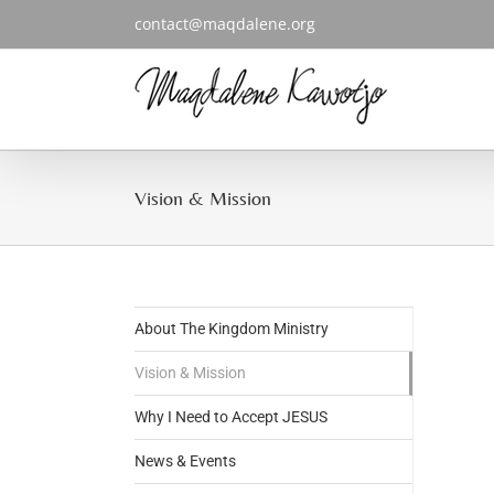
Skip
contact@maqdalene.org
to
content
Vision & Mission
About The Kingdom Ministry
Vision & Mission
Why I Need to Accept JESUS
News & Events