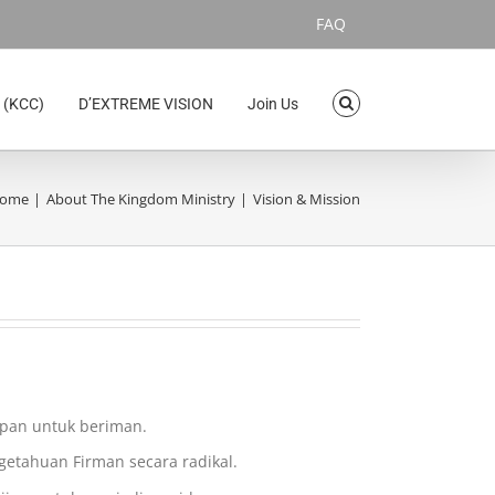
FAQ
 (KCC)
D’EXTREME VISION
Join Us
ome
About The Kingdom Ministry
Vision & Mission
pan untuk beriman.
tahuan Firman secara radikal.