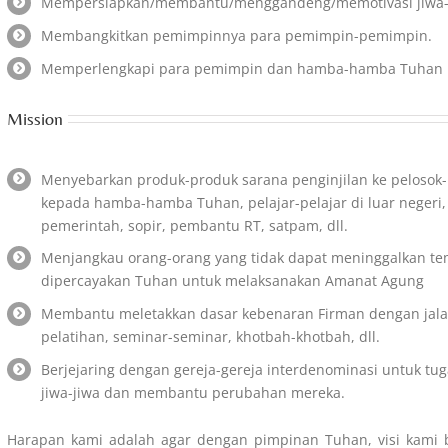
Mempersiapkan/membantu/menggandeng/memotivasi jiwa-j
Membangkitkan pemimpinnya para pemimpin-pemimpin.
Memperlengkapi para pemimpin dan hamba-hamba Tuhan un
Mission
Menyebarkan produk-produk sarana penginjilan ke pelosok-p
kepada hamba-hamba Tuhan, pelajar-pelajar di luar negeri, 
pemerintah, sopir, pembantu RT, satpam, dll.
Menjangkau orang-orang yang tidak dapat meninggalkan tem
dipercayakan Tuhan untuk melaksanakan Amanat Agung
Membantu meletakkan dasar kebenaran Firman dengan jala
pelatihan, seminar-seminar, khotbah-khotbah, dll.
Berjejaring dengan gereja-gereja interdenominasi untuk 
jiwa-jiwa dan membantu perubahan mereka.
Harapan kami adalah agar dengan pimpinan Tuhan, visi kami 