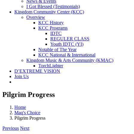
News & Events
I Got Blessed (Testimonials)
Kingdom Community Center (KCC)
Overview
KCC History
KCC Programs
IDTC
REGULER CLASS
Youth IDTC (YI)
Notable of The Year
KCC National & International
Kingdom Music & Arts Community (KMAC)
TorchLighter
D’EXTREME VISION
Join Us
Pilgrim Progress
Home
Maq's Choice
Pilgrim Progress
Previous
Next