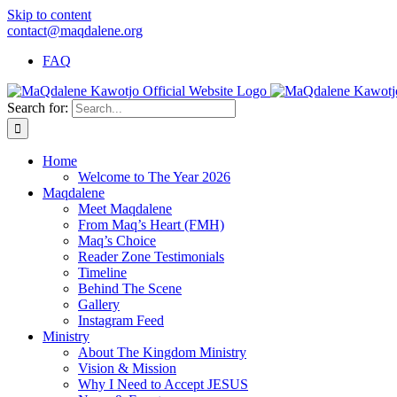
Skip to content
contact@maqdalene.org
FAQ
Search for:
Home
Welcome to The Year 2026
Maqdalene
Meet Maqdalene
From Maq’s Heart (FMH)
Maq’s Choice
Reader Zone Testimonials
Timeline
Behind The Scene
Gallery
Instagram Feed
Ministry
About The Kingdom Ministry
Vision & Mission
Why I Need to Accept JESUS