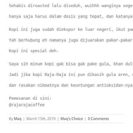
Sehabis diroasted lalu diseduh, wuihhh wanginya sege
hanya saja harus dalam dosis yang tepat, dan katanya
Kopi ini juga sudah diekspor ke luar negeri, ikut pa
Yah berhubung eh namanya juga dijuarakan pakar-pakar
Kopi ini spesial deh. 

Saya sih minum kopi gak bisa gak pake gula, khan dul
Jadi jika kopi Raja-Raja ini pun dikasih gula aren, 
dan rasakan nikmatnya dan keuntungan antioksidan-nya.
Pemesanan di sini:

@rajarajacoffee
By
Maq
|
March 15th, 2019
|
Maq's Choice
|
0 Comments