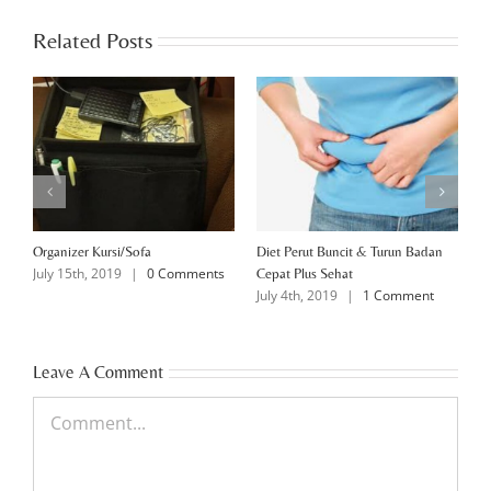
Related Posts
Organizer Kursi/Sofa
Diet Perut Buncit & Turun Badan
B
s
July 15th, 2019
|
0 Comments
J
Cepat Plus Sehat
July 4th, 2019
|
1 Comment
Leave A Comment
Comment