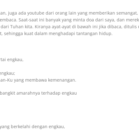
an, juga ada youtube dari orang lain yang memberikan semangat, i
embaca. Saat-saat ini banyak yang minta doa dari saya, dan mer
ari Tuhan kita. Kiranya ayat-ayat di bawah ini jika dibaca, ditulis
at, sehingga kuat dalam menghadapi tantangan hidup.
tai engkau,
engkau;
nan-Ku yang membawa kemenangan.
 bangkit amarahnya terhadap engkau
yang berkelahi dengan engkau,