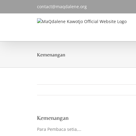
Skip
contact@maqdalene.org
to
content
Kemenangan
Kemenangan
Para Pembaca setia,…