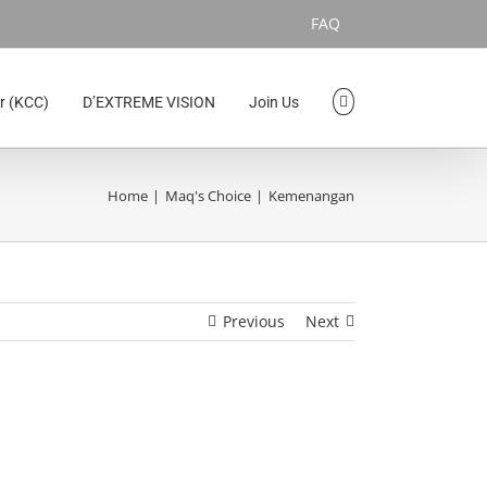
FAQ
r (KCC)
D’EXTREME VISION
Join Us
Home
Maq's Choice
Kemenangan
Previous
Next