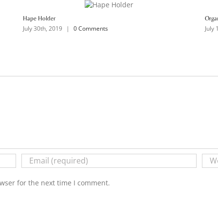
Hape Holder
Organ
July 30th, 2019
|
0 Comments
July 
wser for the next time I comment.