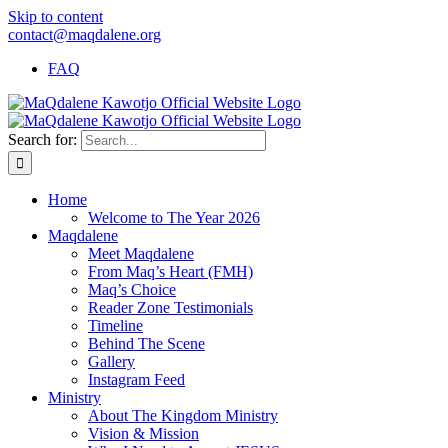
Skip to content
contact@maqdalene.org
FAQ
Search for:
Home
Welcome to The Year 2026
Maqdalene
Meet Maqdalene
From Maq’s Heart (FMH)
Maq’s Choice
Reader Zone Testimonials
Timeline
Behind The Scene
Gallery
Instagram Feed
Ministry
About The Kingdom Ministry
Vision & Mission