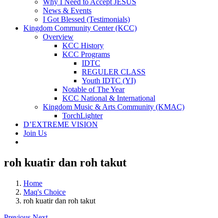
Why I Need to Accept JESUS
News & Events
I Got Blessed (Testimonials)
Kingdom Community Center (KCC)
Overview
KCC History
KCC Programs
IDTC
REGULER CLASS
Youth IDTC (YI)
Notable of The Year
KCC National & International
Kingdom Music & Arts Community (KMAC)
TorchLighter
D’EXTREME VISION
Join Us
roh kuatir dan roh takut
Home
Maq's Choice
roh kuatir dan roh takut
Previous
Next