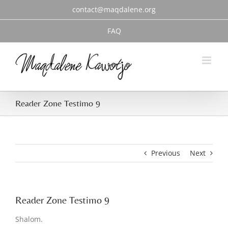
Skip
contact@maqdalene.org
to
content
FAQ
Reader Zone Testimo 9
Previous
Next
Reader Zone Testimo 9
Shalom.