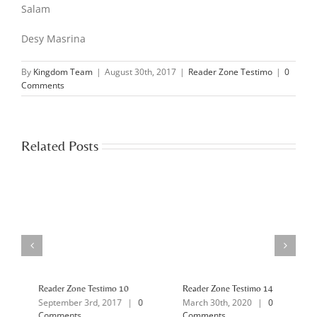
Salam
Desy Masrina
By
Kingdom Team
|
August 30th, 2017
|
Reader Zone Testimo
|
0
Comments
Related Posts
Reader Zone Testimo 10
Reader Zone Testimo 14
R
September 3rd, 2017
|
0
March 30th, 2020
|
0
M
Comments
Comments
C