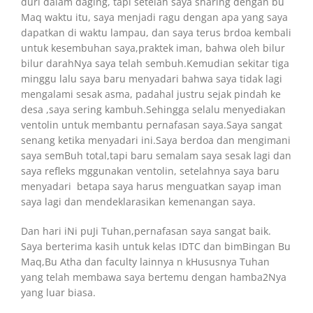
duri dalam daging, tapi setelah saya sharing dengan bu
Maq waktu itu, saya menjadi ragu dengan apa yang saya
dapatkan di waktu lampau, dan saya terus brdoa kembali
untuk kesembuhan saya,praktek iman, bahwa oleh bilur
bilur darahNya saya telah sembuh.Kemudian sekitar tiga
minggu lalu saya baru menyadari bahwa saya tidak lagi
mengalami sesak asma, padahal justru sejak pindah ke
desa ,saya sering kambuh.Sehingga selalu menyediakan
ventolin untuk membantu pernafasan saya.Saya sangat
senang ketika menyadari ini.Saya berdoa dan mengimani
saya semBuh total,tapi baru semalam saya sesak lagi dan
saya refleks mggunakan ventolin, setelahnya saya baru
menyadari betapa saya harus menguatkan sayap iman
saya lagi dan mendeklarasikan kemenangan saya.
Dan hari iNi puJi Tuhan,pernafasan saya sangat baik.
Saya berterima kasih untuk kelas IDTC dan bimBingan Bu
Maq,Bu Atha dan faculty lainnya n kHususnya Tuhan
yang telah membawa saya bertemu dengan hamba2Nya
yang luar biasa.