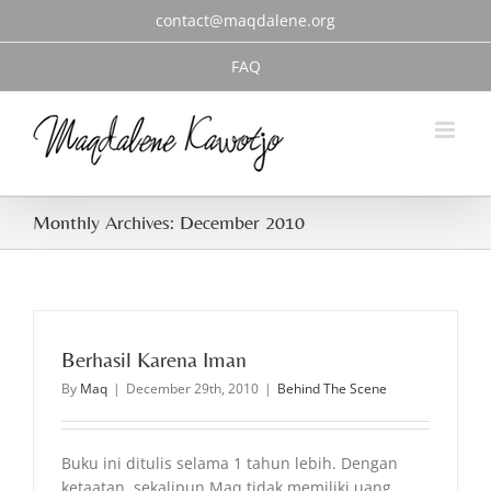
Skip
contact@maqdalene.org
to
content
FAQ
Monthly Archives:
December 2010
Berhasil Karena Iman
By
Maq
|
December 29th, 2010
|
Behind The Scene
Buku ini ditulis selama 1 tahun lebih. Dengan
ketaatan, sekalipun Maq tidak memiliki uang,