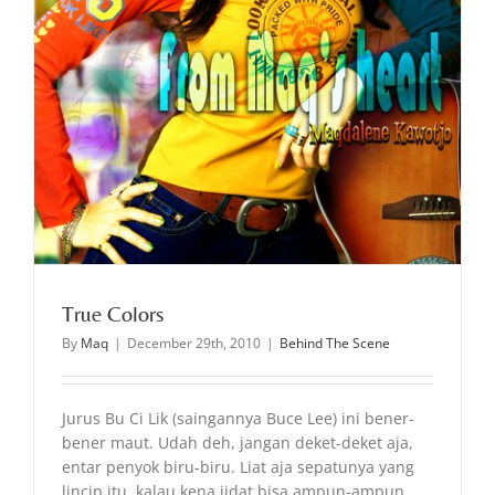
True Colors
By
Maq
|
December 29th, 2010
|
Behind The Scene
Jurus Bu Ci Lik (saingannya Buce Lee) ini bener-
bener maut. Udah deh, jangan deket-deket aja,
entar penyok biru-biru. Liat aja sepatunya yang
lincip itu, kalau kena jidat bisa ampun-ampun,