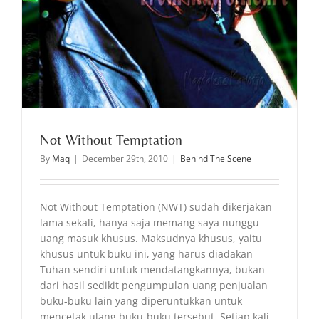
Not Without Temptation
By
Maq
|
December 29th, 2010
|
Behind The Scene
Not Without Temptation (NWT) sudah dikerjakan
lama sekali, hanya saja memang saya nunggu
uang masuk khusus. Maksudnya khusus, yaitu
khusus untuk buku ini, yang harus diadakan
Tuhan sendiri untuk mendatangkannya, bukan
dari hasil sedikit pengumpulan uang penjualan
buku-buku lain yang diperuntukkan untuk
mencetak ulang buku-buku tersebut. Setiap kali