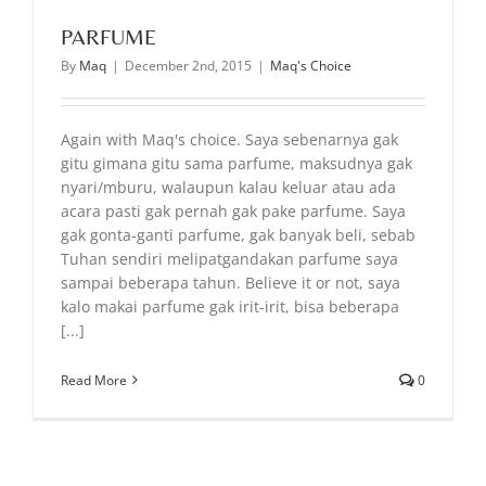
PARFUME
By
Maq
|
December 2nd, 2015
|
Maq's Choice
Again with Maq's choice. Saya sebenarnya gak
gitu gimana gitu sama parfume, maksudnya gak
nyari/mburu, walaupun kalau keluar atau ada
acara pasti gak pernah gak pake parfume. Saya
gak gonta-ganti parfume, gak banyak beli, sebab
Tuhan sendiri melipatgandakan parfume saya
sampai beberapa tahun. Believe it or not, saya
kalo makai parfume gak irit-irit, bisa beberapa
[...]
Read More
0