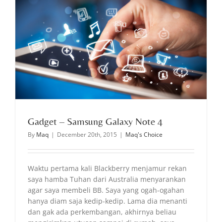
Gadget – Samsung Galaxy Note 4
By
Maq
|
December 20th, 2015
|
Maq's Choice
Waktu pertama kali Blackberry menjamur rekan
saya hamba Tuhan dari Australia menyarankan
agar saya membeli BB. Saya yang ogah-ogahan
hanya diam saja kedip-kedip. Lama dia menanti
dan gak ada perkembangan, akhirnya beliau