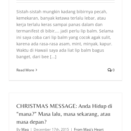
Sistah-sistah mungkin kadang bibirnya pecah,
kemekaran, banyak ketawa terlalu lebar, atau
kerja terlalu keras sampai panas dalam dan
termanifest di bibir,... jadi perlu lip balm. Selama
ini saya coba cari lip balm yang cocok agak sulit,
karena ada rasa-rasa asam, mint, minyak, kapur.
Waktu di Hawaii saya ada liat lip balm bagus
banget, dari bee [...]
Read More
0
CHRISTMAS MESSAGE: Anda Hidup di
“mana?” Masa lalu, masa sekarang, atau
masa depan?
By
Maq
|
December 17th, 2015
|
From Maq's Heart