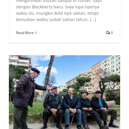
mengirimkan utusan sampai di rumah saya
dengan Blackberry baru. Saya lupa tipenya
waktu itu, mungkin Bold tipe sekian, tetapi
kemudian waktu sudah sekian tahun, [...]
Read More
0