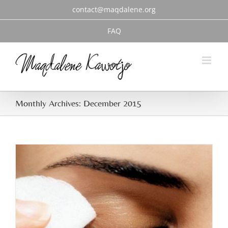
Skip
contact@maqdalene.org
to
content
FAQ
Monthly Archives:
December 2015