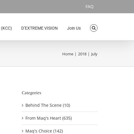
FAQ
 (KCC)
D’EXTREME VISION
Join Us
Home
2018
July
Categories
Behind The Scene (10)
From Maq's Heart (635)
Maq's Choice (142)