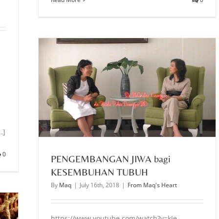
 TUBUH
.]
0
PENGEMBANGAN JIWA bagi
KESEMBUHAN TUBUH
By
Maq
|
July 16th, 2018
|
From Maq's Heart
https://www.youtube.com/watch?v=kJe-