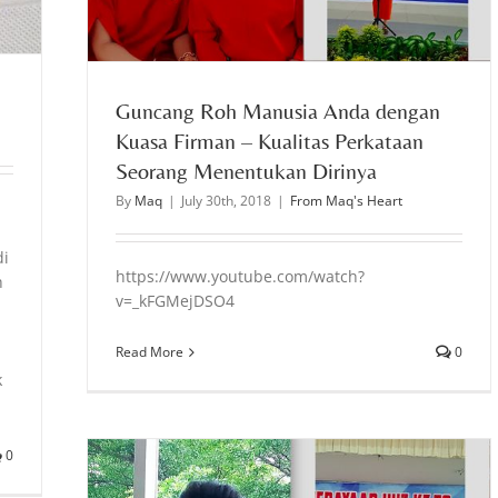
Guncang Roh Manusia Anda dengan
Kuasa Firman – Kualitas Perkataan
Seorang Menentukan Dirinya
By
Maq
|
July 30th, 2018
|
From Maq's Heart
di
https://www.youtube.com/watch?
h
v=_kFGMejDSO4
Read More
0
k
0