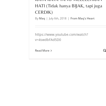
HATI (Tidak hanya BIJAK, tapi juga
CERDIK)
By
Maq
|
July 6th, 2018
|
From Maq's Heart
https://www.youtube.com/watch?
v=4swdbFAd5D0
Read More