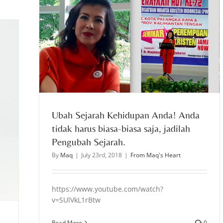
s biasa-
Ubah Sejarah Kehidupan Anda! Anda
tidak harus biasa-biasa saja, jadilah
Pengubah Sejarah.
By
Maq
|
July 23rd, 2018
|
From Maq's Heart
https://www.youtube.com/watch?
v=SUlVkL1rBtw
Read More
0