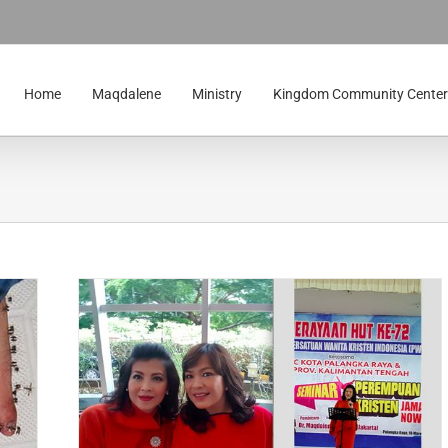
Home
Maqdalene
Ministry
Kingdom Community Center
rman –
rinya