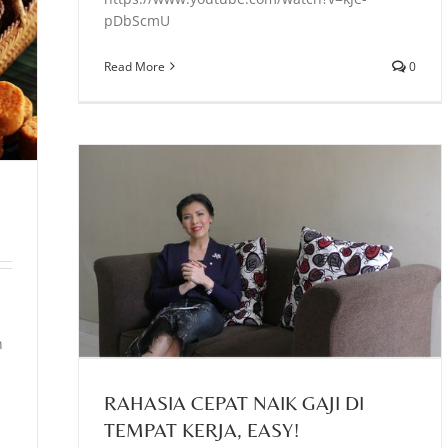
pDbScmU
Read More
0
, EASY!
n
RAHASIA CEPAT NAIK GAJI DI
TEMPAT KERJA, EASY!