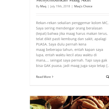
By
Maq
|
July 19th, 2018
|
Maq's Choice
Rekan-rekan sekalian penggemar kolom MC,
Saya sering mendengar orang beralasan
(tepat) bahwa jika maag harus makan terus,
telat dikit pasti kembung dan sakit, apalagi
PUASA. Saya dulu pernah kena
PENGEMBANGAN JIWA bagi KESEMBUHAN
maag beberapa tahun, entah kapan saya
From Maq's Heart
lupa, entah waktu kecil atau waktu di
mana,... seingat saya pernah. Tapi saya gak
bisa GAK puasa, jadi maag juga saya tetap [..
Read More