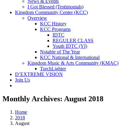
News & Events
I Got Blessed (Testimonials)
Kingdom Community Center (KCC)
Overview
KCC History
KCC Programs
IDTC
REGULER CLASS
Youth IDTC (YI)
Notable of The Year
KCC National & International
Kingdom Music & Arts Community (KMAC)
TorchLighter
D’EXTREME VISION
Join Us
Monthly Archives:
August 2018
Home
2018
August