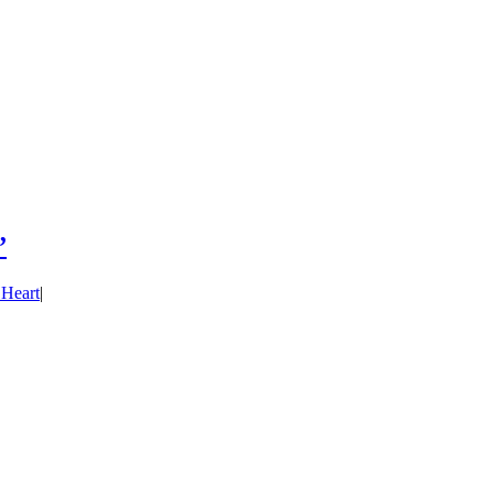
”
 Heart
|