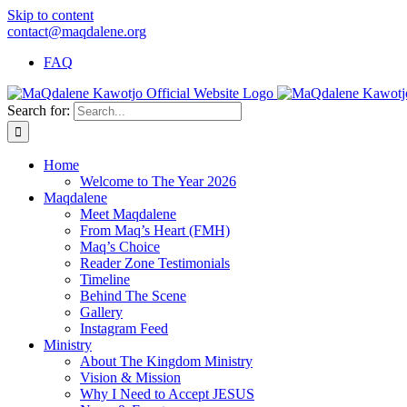
Skip to content
contact@maqdalene.org
FAQ
Search for:
Home
Welcome to The Year 2026
Maqdalene
Meet Maqdalene
From Maq’s Heart (FMH)
Maq’s Choice
Reader Zone Testimonials
Timeline
Behind The Scene
Gallery
Instagram Feed
Ministry
About The Kingdom Ministry
Vision & Mission
Why I Need to Accept JESUS