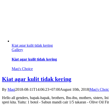
Kiat agar kulit tidak kering
Gallery
Kiat agar kulit tidak kering
Maq's Choice
Kiat agar kulit tidak kering
By
Maq
|
2018-08-11T14:06:23+07:00
August 10th, 2018
|
Maq's Choic
Hello all genders, bapak-bapak, brothers, Ibu-ibu, mothers, sisters,
sprei kita. Yaitu: 1 botol - Sabun mandi cair 1/5 takaran - Olive Oil Fi