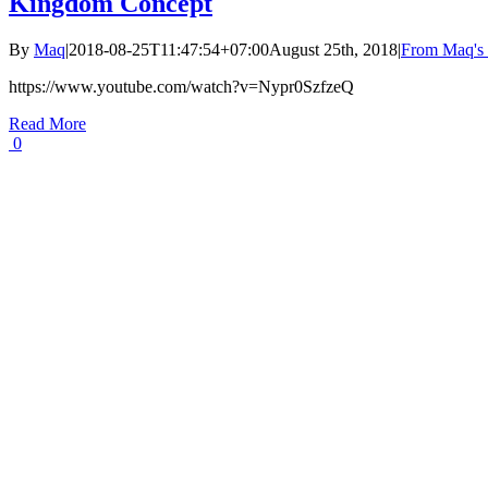
Kingdom Concept
By
Maq
|
2018-08-25T11:47:54+07:00
August 25th, 2018
|
From Maq's 
https://www.youtube.com/watch?v=Nypr0SzfzeQ
Read More
0