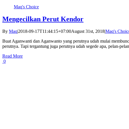
Maq's Choice
Mengecilkan Perut Kendor
By
Maq
|
2018-09-17T11:44:15+07:00
August 31st, 2018
|
Maq's Choic
Buat Aganwanti dan Aganwanto yang perutnya udah mulai membuncit, t
perutnya. Tapi tergantung juga perutnya udah segede apa, pelan-pelan
Read More
0