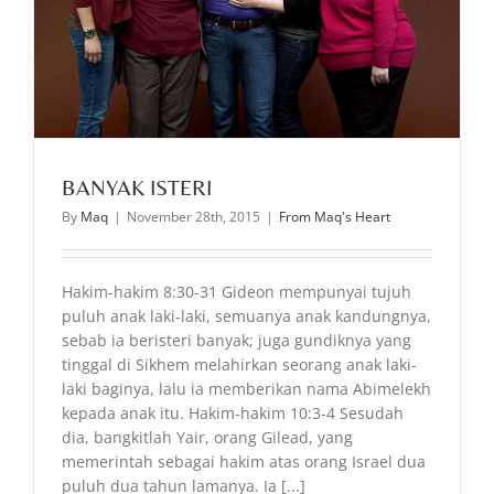
BANYAK ISTERI
By
Maq
|
November 28th, 2015
|
From Maq's Heart
Hakim-hakim 8:30-31 Gideon mempunyai tujuh
puluh anak laki-laki, semuanya anak kandungnya,
sebab ia beristeri banyak; juga gundiknya yang
tinggal di Sikhem melahirkan seorang anak laki-
laki baginya, lalu ia memberikan nama Abimelekh
kepada anak itu. Hakim-hakim 10:3-4 Sesudah
dia, bangkitlah Yair, orang Gilead, yang
memerintah sebagai hakim atas orang Israel dua
puluh dua tahun lamanya. Ia [...]