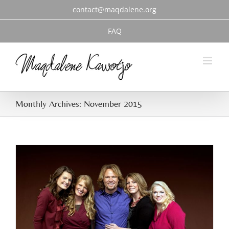
Skip
contact@maqdalene.org
to
content
FAQ
Monthly Archives:
November 2015