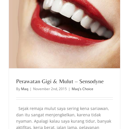
Perawatan Gigi & Mulut – Sensodyne
By
Maq
|
November 2nd, 2015
|
Maq's Choice
Sejak remaja mulut saya sering kena sariawan,
dan itu sangat menjengkelkan, karena tidak
nyaman. Apalagi kalau saya kurang tidur, banyak
aktifitas, kerja berat, jalan lama, pelayanan