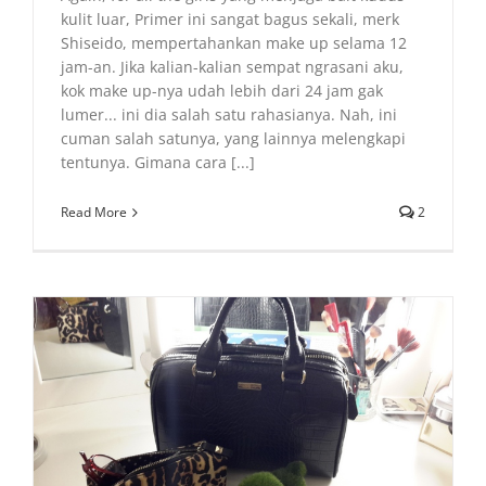
kulit luar, Primer ini sangat bagus sekali, merk
Shiseido, mempertahankan make up selama 12
jam-an. Jika kalian-kalian sempat ngrasani aku,
kok make up-nya udah lebih dari 24 jam gak
lumer... ini dia salah satu rahasianya. Nah, ini
cuman salah satunya, yang lainnya melengkapi
tentunya. Gimana cara [...]
Read More
2