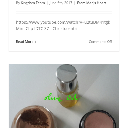
By
Kingdom Team
|
June 6th, 2017
|
From Maq's Heart
https://www.youtube.com/watch?v=u2tuDM41tgk
Mini Clip IDTC 37 - Christocentric
on
Read More
Comments Off
Mini
Clip
IDTC
37
–
Christocen