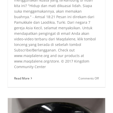
menggunakan kuasa yang terkandung di lidah
kita ini? "Hidup dan mati dikuasai lidah. Siapa
suka menggemakannya, akan memakan
buahnya." - Amsal 18:21 Pesan ini direkam dari
Pamukkale dan Laodikia, Turki. Dari negara 7
gereja Asia Kecil, selamat menyaksikan. Untuk
mendapatkan pengingat di email Anda akan
video-video terbaru dari Maqdalene, klik tombol
lonceng yang berada di sebelah tombol
Subscribe/Berlangganan. Check out
www.maqdalene.org and our products at
www.maqdalene.org/store. © 2017 Kingdom
Community Center
on
Read More
Comments Off
Two
Realms
(Dua
Alam)