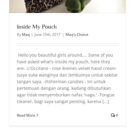
Inside My Pouch
By
Maq
|
June 10th, 2017
|
Maq's Choice
Hello you beautiful girls around,... Some of you
have asked what's inside my pouch, here they
are: -L'Occitane - rose 4reines velvet hand cream
(saya suka wanginya dan lembutnya untuk sekitar
tangan saya. -Fisherman candies - ini untuk
pertemuan dengan orang, kadang dibutuhkan
agar tidak menyemburkan nafas 'naga.' -Tongue
cleaner, bagi saya sangat penting, karena [...]
Read More
0