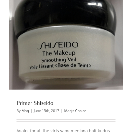
Primer Shiseido
By
Maq
|
June 15th, 2017
|
Maq's Choice
Again, for all the girls yang menjaga bait kudus