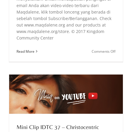
email Anda akan video-video terbaru dari
Maqdalene, klik tombol lonceng yang berada di
sebelah tombol Subscribe/Berlangganan. Check
out www.maqdalene.org and our products at
www.maqdalene.org/store. © 2017 Kingdom
Community Center
on
Read More
Comments Off
Talk
Back
to
the
Devil!
Mini Clip IDTC 37 – Christocentric